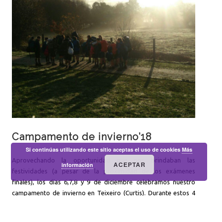
Campamento de invierno’18
Si continúas utilizando este sitio aceptas el uso de cookies
Más
Aprovechando la oportunidad que nos brindaban las
ACEPTAR
información
festividades (a pesar de la proximidad de los exámenes
finales), los días 6,7,8 y 9 de diciembre celebramos nuestro
campamento de invierno en Teixeiro (Curtis). Durante estos 4
días, Manada, Tropa y Unidad Esculta realizamos juegos,
talleres, rutas y sobre todo, nos acercamos a los valores