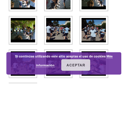
Si continúas utilizando este sitio aceptas el uso de cookies
Más
ACEPTAR
información
ASDE-
Baluarte
Clan
Ferrol
Ferrol
Grupo
Grupo
Kr
Scouts
de San
Vello
Scout
Scout