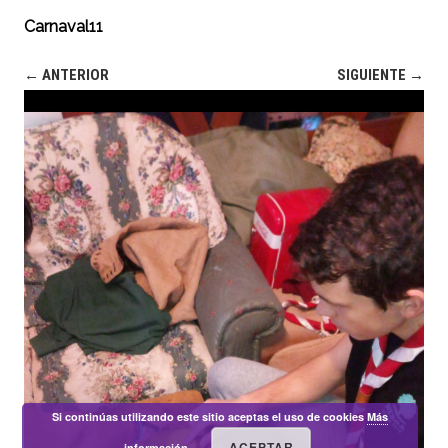
Carnaval11
← ANTERIOR
SIGUIENTE →
Si continúas utilizando este sitio aceptas el uso de cookies
Más
ACEPTAR
información