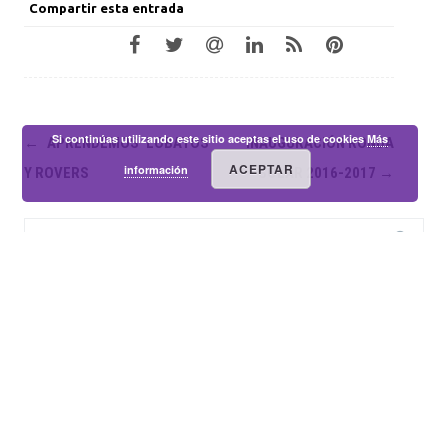
Compartir esta entrada
Si continúas utilizando este sitio aceptas el uso de cookies
Más
Navegación
←
APRENDEMOS LOBATOS
INAUGURACIÓN RONDA
ACEPTAR
de
información
Y ROVERS
SOLAR 2016-2017
→
entradas
Buscar:
ENTRADAS RECIENTES
Mañana solidaria
Actividades de Manada 2022-2023